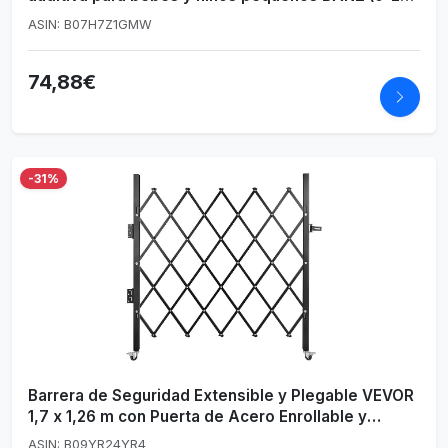
años) en color púrpura
ASIN: B07H7Z1GMW
74,88€
-31%
Barrera de Seguridad Extensible y Plegable VEVOR
1,7 x 1,26 m con Puerta de Acero Enrollable y
Candado
ASIN: B09YR24YR4