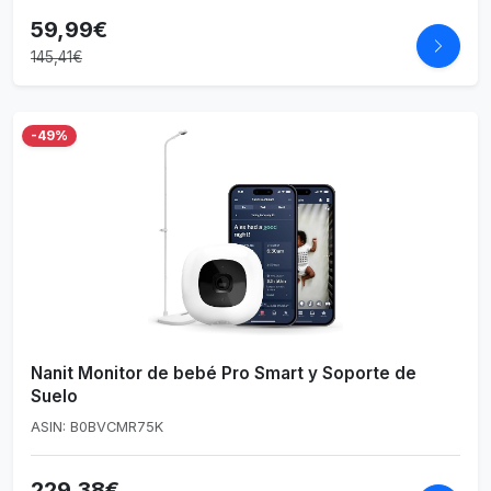
59,99€
145,41€
-49%
Nanit Monitor de bebé Pro Smart y Soporte de
Suelo
ASIN: B0BVCMR75K
229,38€