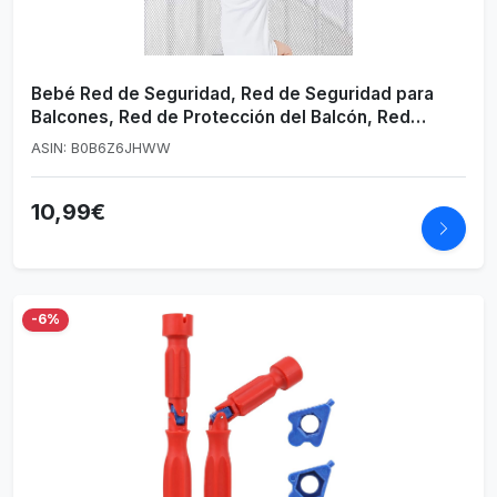
Bebé Red de Seguridad, Red de Seguridad para
Balcones, Red de Protección del Balcón, Red
Seguridad Niños, Barandilla Escaleras Mallas, Red
ASIN: B0B6Z6JHWW
de Seguridad para Niños (2m x 78cm)
10,99€
-6%