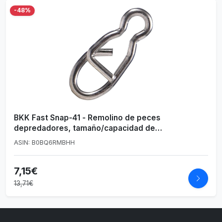
-48%
BKK Fast Snap-41 - Remolino de peces
depredadores, tamaño/capacidad de
carga/contenido del paquete: tamaño 1, 9 kg, 10
ASIN: B0BQ6RMBHH
unidades
7,15€
13,71€