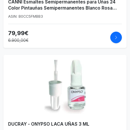
CANNI Esmaltes Semipermanentes para Uñas 24
Color Pintauñas Semipermanentes Blanco Rosa
Azul Púrpura Marrón Kit Pintauñas
ASIN: B0CC5FMBB3
Semipermanentes Uñas de Gel UV LED Esmaltes en
Gel 9ml
79,99€
6.900,00€
DUCRAY - ONYPSO LACA UÑAS 3 ML