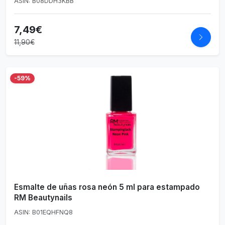
ASIN: B08DDH3KBB
7,49€
11,90€
-59%
Esmalte de uñas rosa neón 5 ml para estampado
RM Beautynails
ASIN: B01EQHFNQ8