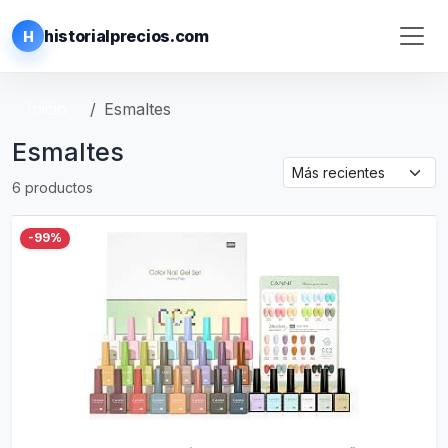
historialprecios.com
H
Inicio
Esmaltes
Esmaltes
6 productos
-99%