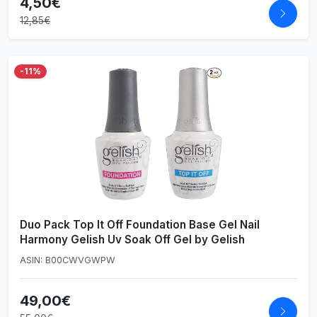
4,50€
12,85€
-11%
Duo Pack Top It Off Foundation Base Gel Nail
Harmony Gelish Uv Soak Off Gel by Gelish
ASIN: B00CWVGWPW
49,00€