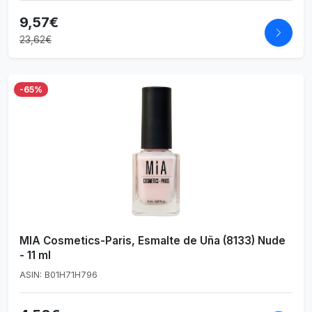
9,57€
23,62€
-65%
MIA Cosmetics-Paris, Esmalte de Uña (8133) Nude
- 11 ml
ASIN: B01H71H796