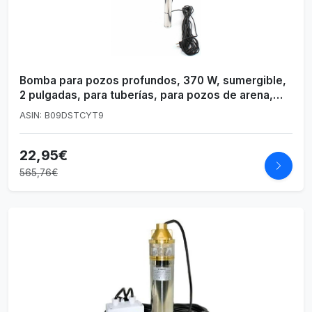
Bomba para pozos profundos, 370 W, sumergible,
2 pulgadas, para tuberías, para pozos de arena,
para jardín, 1000 l/h
ASIN: B09DSTCYT9
22,95€
565,76€