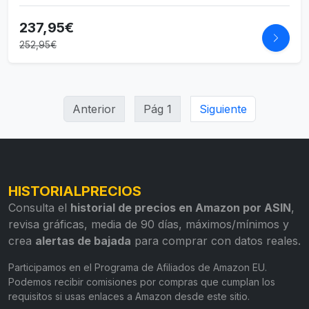
237,95€
252,95€
Anterior
Pág 1
Siguiente
HISTORIALPRECIOS
Consulta el
historial de precios en Amazon por ASIN
,
revisa gráficas, media de 90 días, máximos/mínimos y
crea
alertas de bajada
para comprar con datos reales.
Participamos en el Programa de Afiliados de Amazon EU.
Podemos recibir comisiones por compras que cumplan los
requisitos si usas enlaces a Amazon desde este sitio.