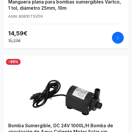
Manguera plana para bombas sumergibles Vartco,
1 tol, diámetro 25mm, 10m
ASIN: B0B1DT5VD9
14,59€
15,23€
-99%
Bomba Sumergible, DC 24V 1000L/H Bomba de
circulación de Agua Caliente Motor Solar sin