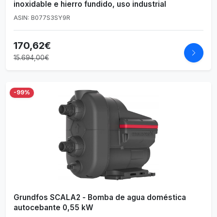
inoxidable e hierro fundido, uso industrial
ASIN: B077S3SY9R
170,62€
15.694,00€
-99%
Grundfos SCALA2 - Bomba de agua doméstica
autocebante 0,55 kW