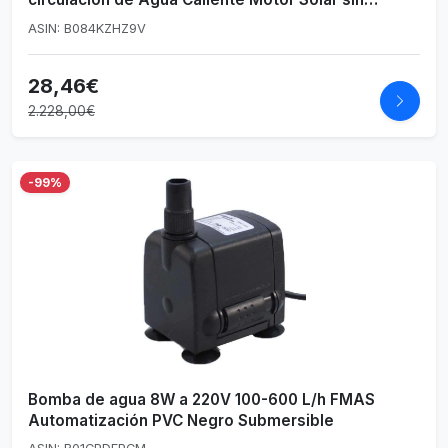
escobillas 7m Ascensor Bomba de Agua Ultra
ASIN: B084KZHZ9V
silenciosa
28,46€
2.228,00€
-99%
Bomba de agua 8W a 220V 100-600 L/h FMAS
Automatización PVC Negro Submersible