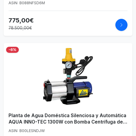
ASIN: B088NFSD6M
775,00€
78.500,00€
-6%
Planta de Agua Doméstica Silenciosa y Automática
AQUA INNO-TEC 1300W con Bomba Centrífuga de 5
Etapas
ASIN: B00LESNDJW