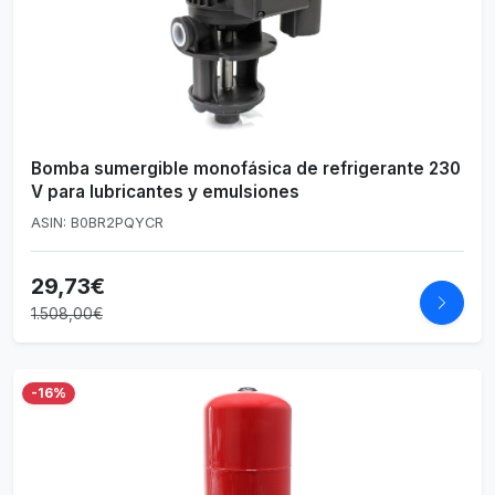
Bomba sumergible monofásica de refrigerante 230
V para lubricantes y emulsiones
ASIN: B0BR2PQYCR
29,73€
1.508,00€
-16%