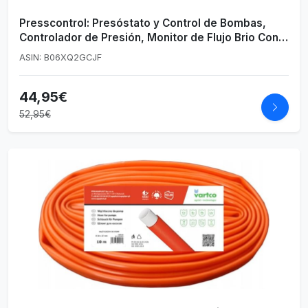
Presscontrol: Presóstato y Control de Bombas,
Controlador de Presión, Monitor de Flujo Brio Con
Cable para Agua, Centrífugas, Sumergibles y
ASIN: B06XQ2GCJF
Pozos Profundos
44,95€
52,95€