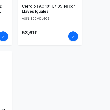
RD
Cerrojo FAC 101-L/105-NI con
Llaves Iguales
eado
ASIN: B00MDJ4OZI
53,61€
ana