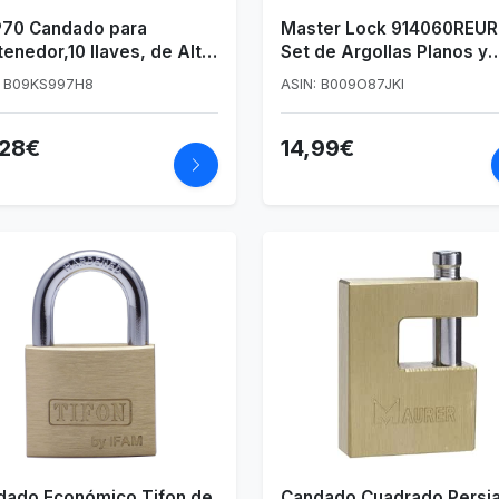
70 Candado para
Master Lock 914060REU
enedor,10 llaves, de Alta
Set de Argollas Planos y
stencia para Exteriores.
Candado en ángulo, Plat
: B09KS997H8
ASIN: B009O87JKI
ndro de Seguridad
taladro y Anticizalla.
,28€
14,99€
dado de Seguridad para
jes, Cobertizos y/o
ocicletas
dado Económico Tifon de
Candado Cuadrado Persi