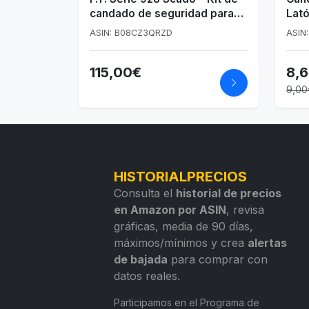
candado de seguridad para
Lat
persianas enrollables con
ASIN: B08CZ3QRZD
ASIN
llave radial
115,00€
8,
9,00
HISTORIALPRECIOS
Consulta el
historial de precios
en Amazon por ASIN
, revisa
gráficas, media de 90 días,
máximos/mínimos y crea
alertas
de bajada
para comprar con
datos reales.
Participamos en el Programa de