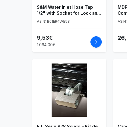
S&M Water Inlet Hose Tap
MDP
1/2" with Socket for Lock and
Cont
Outlet 3/4"
Resi
ASIN: B01ER4WE58
ASIN
Cili
Anti
9,53€
26
Can
Gara
1.064,00€
Mot
F.T. Serie 928 Scudo – Kit de
Can