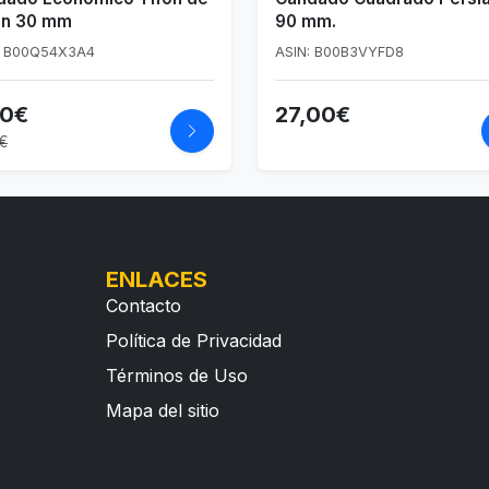
ón 30 mm
90 mm.
: B00Q54X3A4
ASIN: B00B3VYFD8
60€
27,00€
€
ENLACES
Contacto
Política de Privacidad
Términos de Uso
Mapa del sitio