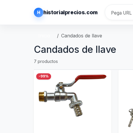
historialprecios.com
H
Inicio
Candados de llave
Candados de llave
7 productos
-99%