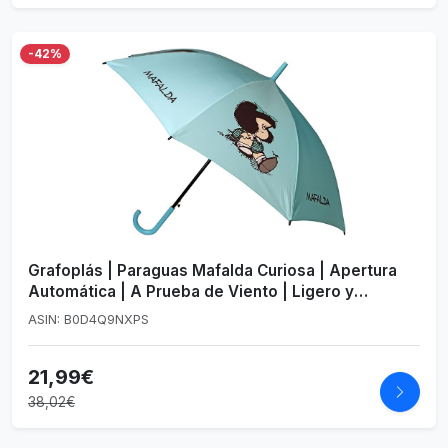
-42%
Grafoplás | Paraguas Mafalda Curiosa | Apertura
Automática | A Prueba de Viento | Ligero y
Resistente | 85cm Largo 102cm Diámetro
ASIN: B0D4Q9NXPS
21,99€
38,02€