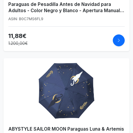
Paraguas de Pesadilla Antes de Navidad para
Adultos - Color Negro y Blanco - Apertura Manual -
Diseño de Jack Skellington - Producto Original
ASIN: B0C7MS6FL9
Diseñado en España
11,88€
1.200,00€
ABYSTYLE SAILOR MOON Paraguas Luna & Artemis