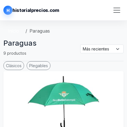
historialprecios.com
H
Inicio
Paraguas
Paraguas
9 productos
Clásicos
Plegables