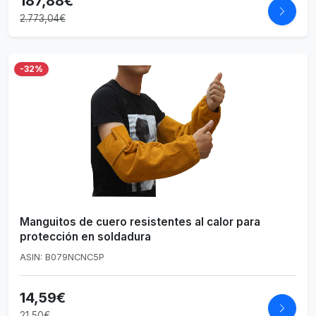
187,88€
2.773,04€
-32%
Manguitos de cuero resistentes al calor para
protección en soldadura
ASIN: B079NCNC5P
14,59€
21,50€