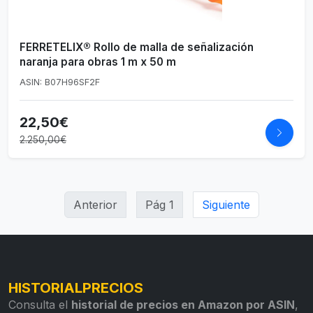
FERRETELIX® Rollo de malla de señalización
naranja para obras 1 m x 50 m
ASIN: B07H96SF2F
22,50€
2.250,00€
Anterior
Pág 1
Siguiente
HISTORIALPRECIOS
Consulta el
historial de precios en Amazon por ASIN
,