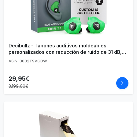
Decibullz - Tapones auditivos moldeables
personalizados con reducción de ruido de 31 dB,
cómodos para disparos, viajes, trabajo y
ASIN: B0B2T9VGDW
conciertos (verde)
29,95€
3.199,00€