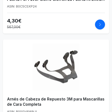
O Salir - Seguridad - Material Grueso - Adhesivo
ASIN: B0C5CSXP24
incluido - 18CM X 12,5CM, talla única
4,30€
567,00€
Arnés de Cabeza de Repuesto 3M para Mascarillas
de Cara Completa
ASIN: B00GV6WNJI