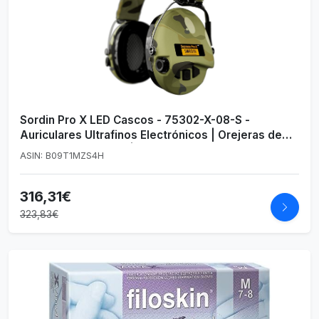
Sordin Pro X LED Cascos - 75302-X-08-S -
Auriculares Ultrafinos Electrónicos | Orejeras de
Protección Auditiva | Diseño Extraplano para
ASIN: B09T1MZS4H
Cazadores - Tiradores y Aficionados a la Caza -
SOR75302-X-08
316,31€
323,83€