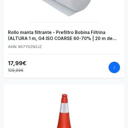
Rollo manta filtrante - Prefiltro Bobina Filtrina
(ALTURA 1 m, G4 ISO COARSE 60-70% | 20 m de
largo, Espesor 20 mm)
ASIN: B07YDZN2JZ
17,99€
109,99€