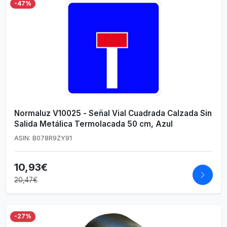
-47%
Normaluz V10025 - Señal Vial Cuadrada Calzada Sin
Salida Metálica Termolacada 50 cm, Azul
ASIN: B078R9ZY91
10,93€
20,47€
-27%