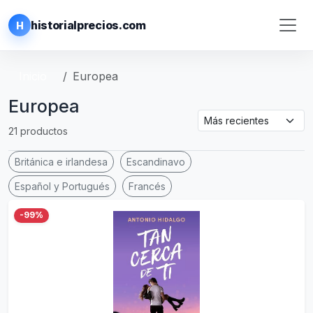
historialprecios.com
H
Inicio
Europea
Europea
21 productos
Británica e irlandesa
Escandinavo
Español y Portugués
Francés
-99%