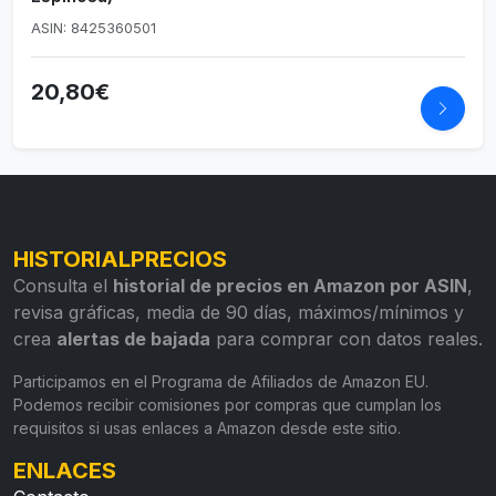
ASIN: 8425360501
20,80€
HISTORIALPRECIOS
Consulta el
historial de precios en Amazon por ASIN
,
revisa gráficas, media de 90 días, máximos/mínimos y
crea
alertas de bajada
para comprar con datos reales.
Participamos en el Programa de Afiliados de Amazon EU.
Podemos recibir comisiones por compras que cumplan los
requisitos si usas enlaces a Amazon desde este sitio.
ENLACES