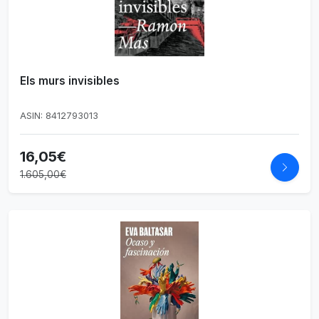
Els murs invisibles
ASIN: 8412793013
16,05€
1.605,00€