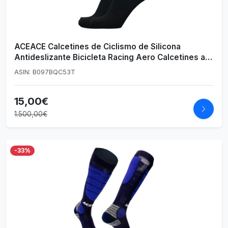
ACEACE Calcetines de Ciclismo de Silicona
Antideslizante Bicicleta Racing Aero Calcetines al
Aire Libre Running Socks Socks
ASIN: B097BQC53T
15,00€
1.500,00€
-33%