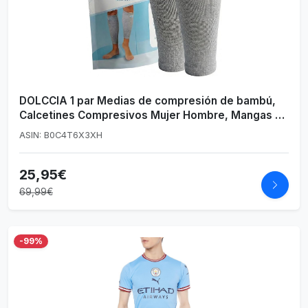
DOLCCIA 1 par Medias de compresión de bambú,
Calcetines Compresivos Mujer Hombre, Mangas de
Compresión para Deporte, Running, Ciclismo,
ASIN: B0C4T6X3XH
Trabajo, Senderismo, Vuelo
25,95€
69,99€
-99%