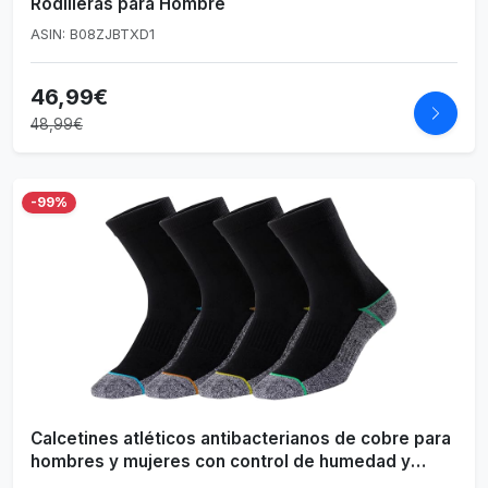
Rodilleras para Hombre
ASIN: B08ZJBTXD1
46,99€
48,99€
-99%
Calcetines atléticos antibacterianos de cobre para
hombres y mujeres con control de humedad y
diseño antideslizante