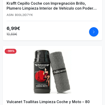
Krafft Cepillo Coche con Impregnación Brillo,
Plumero Limpieza Interior de Vehículo con Poder
Antiestático - 160 gr
ASIN: B00L2ID7YK
6,99€
10,69€
-99%
Vulcanet Toallitas Limpieza Coche y Moto – 80