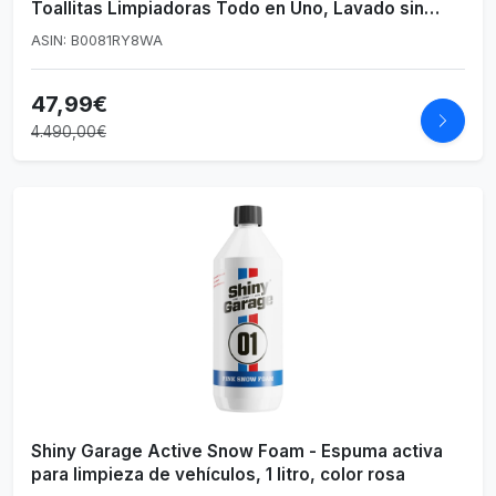
Toallitas Limpiadoras Todo en Uno, Lavado sin
Agua, para Carrocería Mate y Brillante, Llantas y
ASIN: B0081RY8WA
Superficies Exteriores
47,99€
4.490,00€
Shiny Garage Active Snow Foam - Espuma activa
para limpieza de vehículos, 1 litro, color rosa