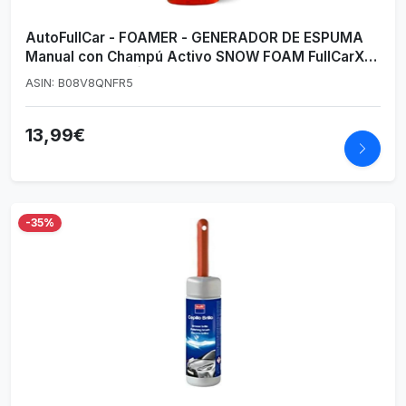
AutoFullCar - FOAMER - GENERADOR DE ESPUMA
Manual con Champú Activo SNOW FOAM FullCarX
750 ml (CHAMPÚ ACTIVO 750 ml)
ASIN: B08V8QNFR5
13,99€
-35%