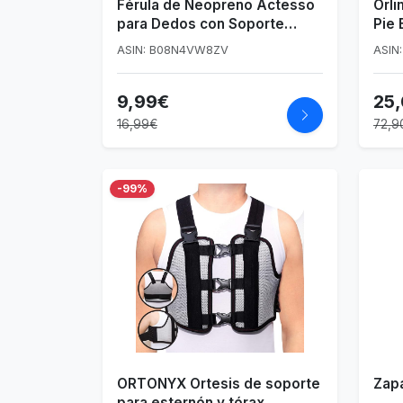
Férula de Neopreno Actesso
Orli
para Dedos con Soporte
Pie 
Metálico
ASIN: B08N4VW8ZV
ASIN
9,99€
25
16,99€
72,9
-99%
ORTONYX Ortesis de soporte
Zapa
para esternón y tórax