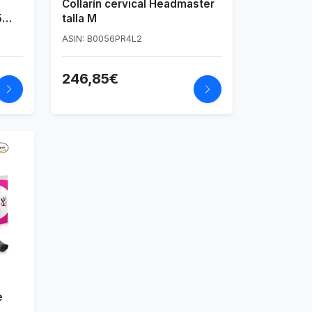
Collarín cervical Headmaster
5
talla M
ASIN: B0056PR4L2
246,85€
e