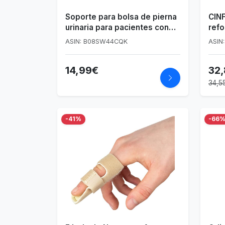
Soporte para bolsa de pierna
CINF
urinaria para pacientes con
refo
incontinencia - Dispositivo de
ASIN: B08SW44CQK
ASIN
estabilización de drenaje
Foley de muslo,M
14,99€
32
34,5
-41%
-66