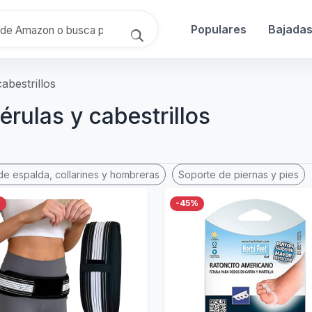
Populares
Bajada
cabestrillos
férulas y cabestrillos
de espalda, collarines y hombreras
Soporte de piernas y pies
%
-45%