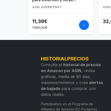
ACHB5255-S
ASIN: B081MCPN47
ASIN
11,38€
32
1.199,00€
HISTORIALPRECIOS
Consulta el
historial de precios
en Amazon por ASIN
, revisa
gráficas, media de 90 días,
máximos/mínimos y crea
alertas
de bajada
para comprar con
datos reales.
Participamos en el Programa de
Afiliados de Amazon EU. Podemos