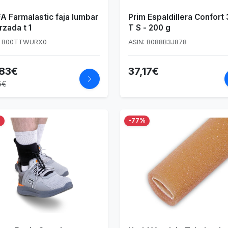
A Farmalastic faja lumbar
Prim Espaldillera Confort
rzada t 1
T S - 200 g
: B00TTWURX0
ASIN: B088B3J878
,83€
37,17€
5€
%
-77%