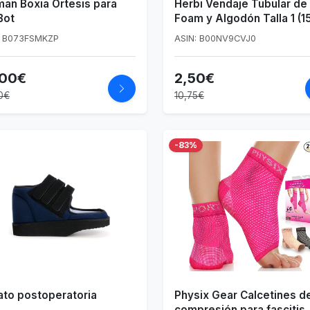
man Boxia Ortesis para
Herbi Vendaje Tubular de
Bot
Foam y Algodón Talla 1 (1
mm) - Unidad
: B073FSMKZP
ASIN: B00NV9CVJ0
,00€
2,50€
0€
10,75€
-83%
to postoperatoria
Physix Gear Calcetines d
compresión para fascitis