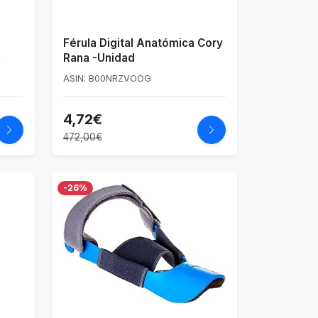
Férula Digital Anatómica Cory
Rana -Unidad
 -
ASIN: B00NRZVOOG
ción
4,72€
472,00€
-26%