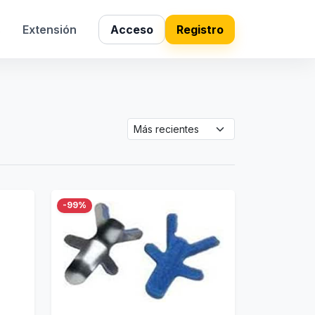
s
Extensión
Acceso
Registro
-99%