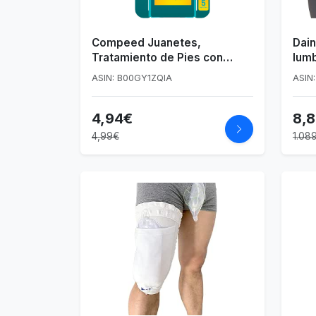
Compeed Juanetes,
Dain
Tratamiento de Pies con
lumb
Apósitos Hidrocoloides,
muje
ASIN: B00GY1ZQIA
ASIN
Alivio del Dolor, Pack de 5
Cint
Unidades
anti
4,94€
8,
Lum
4,99€
1.08