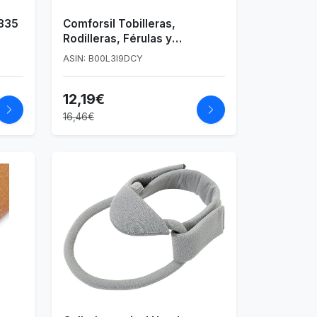
 335
Comforsil Tobilleras,
Rodilleras, Férulas y
Cabestrillos - 1 Unidad 80 g
ASIN: B00L3I9DCY
12,19€
16,46€