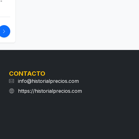
érula
as,
pies
 S/M
CONTACTO
info@historialprecios.com
https://historialprecios.com