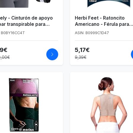
ely - Cinturón de apoyo
Herbi Feet - Ratoncito
ar transpirable para
Americano - Férula para
res y hombres, cintura -
Dedos en Garra y Martillo
: B0BY16CC4T
ASIN: B0999C1D47
urón de apoyo ajustable
Máxima Sujeción y Protec
deslizante para pelvic,
- Disponible Izquierda y
89€
5,17€
bar
Derecha (Derecha)
9,00€
9,39€