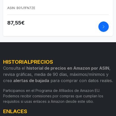
ASIN: B01J1FN7ZE
87,55€
HISTORIALPRECIOS
Consulta el
historial de precios en Amazon por ASIN
,
revisa gráficas, media de 90 días, máximos/mínimos y
crea
alertas de bajada
para comprar con datos reales.
Participamos en el Programa de Afiliados de Amazon EU.
Podemos recibir comisiones por compras que cumplan los
requisitos si usas enlaces a Amazon desde este sitio.
ENLACES