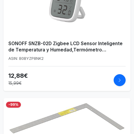
SONOFF SNZB-02D Zigbee LCD Sensor Inteligente
de Temperatura y Humedad,Termómetro
Higrometro Digital para Interior,Compatible
ASIN: B0BYZP8NK2
Alexa/Google Home,SONOFF ZigBee Hub
Requerido (1PCS)
12,88€
15,99€
-99%