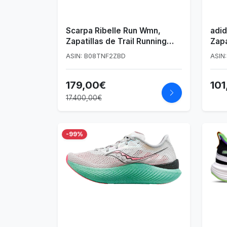
Scarpa Ribelle Run Wmn,
adid
Zapatillas de Trail Running
Zapa
Mujer
ASIN: B08TNF2ZBD
ASIN
179,00€
101
17.400,00€
-99%