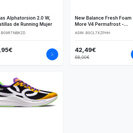
as Alphatorsion 2.0 W,
New Balance Fresh Foam
tillas de Running Mujer
More V4 Permafrost -
Zapatillas de Running par
: B09RTNBKZD
ASIN: B0CL7XZPHH
Mujer
,95€
42,49€
68,00€