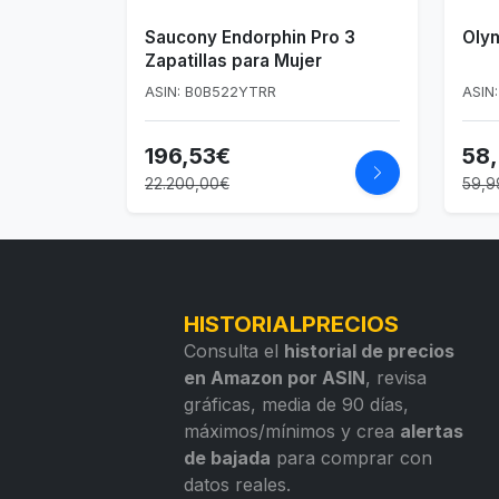
Saucony Endorphin Pro 3
Oly
Zapatillas para Mujer
ASIN: B0B522YTRR
ASIN
196,53€
58
22.200,00€
59,9
HISTORIALPRECIOS
Consulta el
historial de precios
en Amazon por ASIN
, revisa
gráficas, media de 90 días,
máximos/mínimos y crea
alertas
de bajada
para comprar con
datos reales.