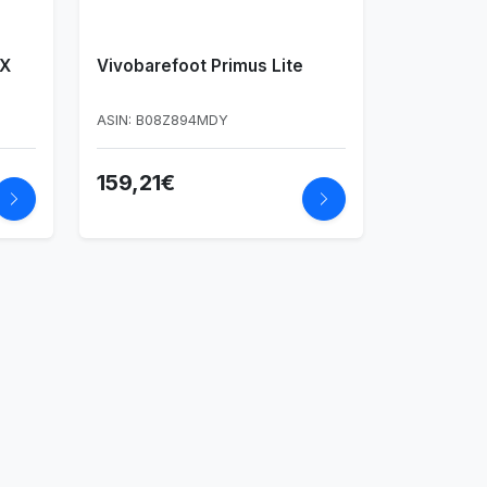
 X
Vivobarefoot Primus Lite
a
ASIN: B08Z894MDY
159,21€