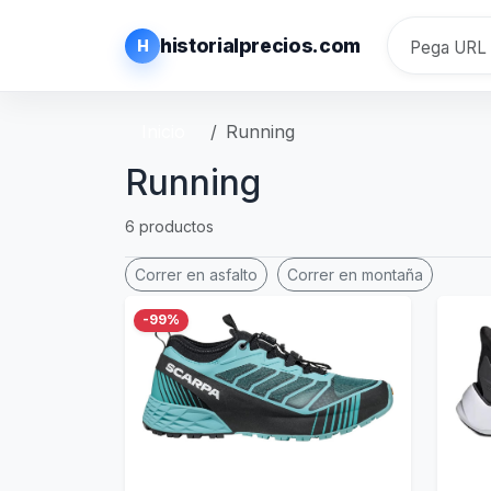
historialprecios.com
H
Inicio
Running
Running
6 productos
Correr en asfalto
Correr en montaña
-99%