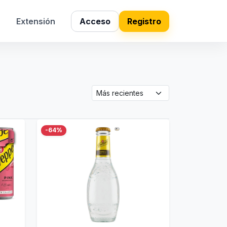
s
Extensión
Acceso
Registro
-64%