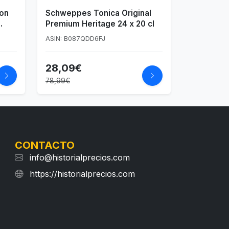
on
Schweppes Tonica Original
Premium Heritage 24 x 20 cl
ASIN: B087QDD6FJ
28,09€
78,99€
CONTACTO
info@historialprecios.com
https://historialprecios.com