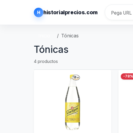
historialprecios.com
H
Inicio
Tónicas
Tónicas
4 productos
-78