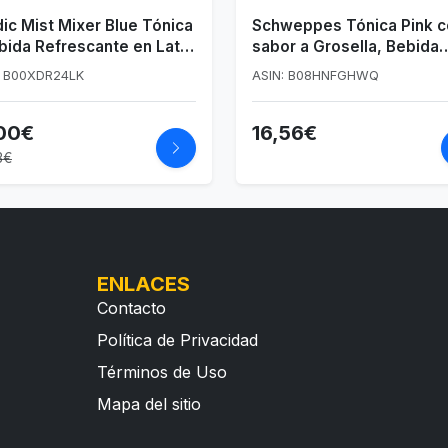
ic Mist Mixer Blue Tónica
Schweppes Tónica Pink c
bida Refrescante en Lata
sabor a Grosella, Bebida
250 ml
Refrescante - Lata, Pack
: B00XDR24LK
ASIN: B08HNFGHWQ
8x33cl
,00€
16,56€
3€
ENLACES
Contacto
Política de Privacidad
Términos de Uso
Mapa del sitio