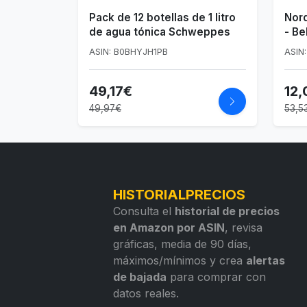
Pack de 12 botellas de 1 litro
Nord
de agua tónica Schweppes
- Be
de 
ASIN: B0BHYJH1PB
ASIN
49,17€
12
49,97€
53,5
HISTORIALPRECIOS
Consulta el
historial de precios
en Amazon por ASIN
, revisa
gráficas, media de 90 días,
máximos/mínimos y crea
alertas
de bajada
para comprar con
datos reales.