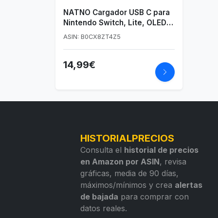
NATNO Cargador USB C para
Nintendo Switch, Lite, OLED,
Dock, Mando Pro, Adaptador
ASIN: B0CX8ZT4Z5
Soporte Modo de TV, Tipo C
Cargador 15V 2,6A 1,5m
14,99€
HISTORIALPRECIOS
Consulta el
historial de precios
en Amazon por ASIN
, revisa
gráficas, media de 90 días,
máximos/mínimos y crea
alertas
de bajada
para comprar con
datos reales.