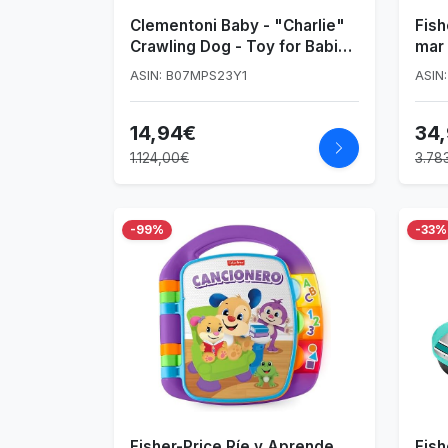
Clementoni Baby - "Charlie"
Fish
Crawling Dog - Toy for Babies
mar 
12 to 36 Months - Moves and
rosa
ASIN: B07MPS23Y1
ASIN
Emits Fun Sound - Stimulates
Motor Skills and Coordination,
14,94€
34
17262
1.124,00€
3.78
-99%
-33%
Fisher-Price Ríe y Aprende
Fish