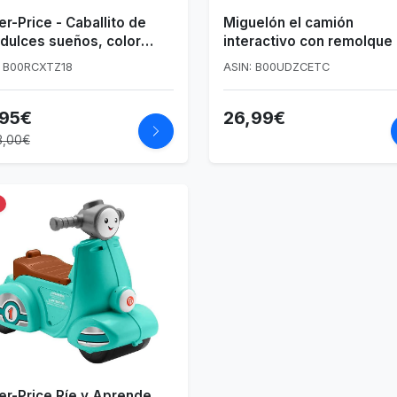
er-Price - Caballito de
Miguelón el camión
dulces sueños, color
interactivo con remolque
 (Mattel DGH83)
bebés +12 meses
: B00RCXTZ18
ASIN: B00UDZCETC
,95€
26,99€
3,00€
er-Price Ríe y Aprende