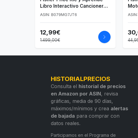
Libro Interactivo Cancionero
Mot
para Bebés +6 Meses
corr
ASIN: B079MG7JT6
ASIN
bebé
espa
12,99€
30
ingl
(HM
1.499,00€
44,9
HISTORIALPRECIOS
Consulta el
historial de precios
en Amazon por ASIN
, revisa
gráficas, media de 90 días,
máximos/mínimos y crea
alertas
de bajada
para comprar con
datos reales.
Participamos en el Programa de