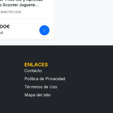
o Scooter Juguete
epasillos con Sonidos,
: B0B7XFV2S9
s +1 año, versión
ñol + Italiano + francés +
,00€
és + alemán + holandés
V76)
5€
ENLACES
Contacto
Política de Privacidad
Términos de Uso
Mapa del sitio