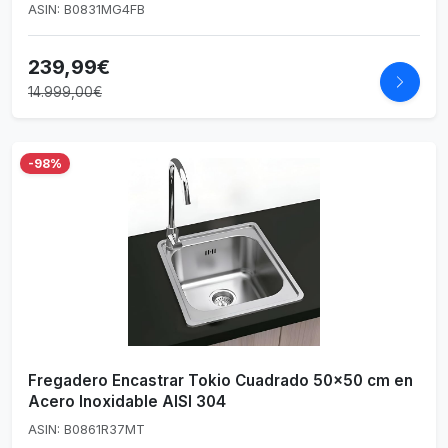
ASIN: B0831MG4FB
239,99€
14.999,00€
-98%
Fregadero Encastrar Tokio Cuadrado 50x50 cm en
Acero Inoxidable AISI 304
ASIN: B0861R37MT