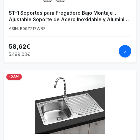
ST-1 Soportes para Fregadero Bajo Montaje，
Ajustable Soporte de Acero Inoxidable y Aluminio
para Fregadero Bajo Encimera,Sistema de
ASIN: B09Z217WRZ
Instalación y Reparación Para Fregadero de Cocina
(41-56cm)
58,62€
5.499,00€
-28%