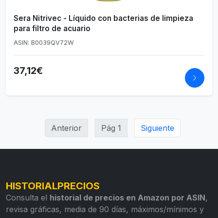
Sera Nitrivec - Líquido con bacterias de limpieza
para filtro de acuario
ASIN: B0039QV72W
37,12€
Anterior
Pág 1
Siguiente
HISTORIALPRECIOS
Consulta el
historial de precios en Amazon por ASIN
,
revisa gráficas, media de 90 días, máximos/mínimos y