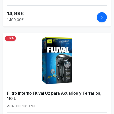
14,99€
1.499,00€
-6%
Filtro Interno Fluval U2 para Acuarios y Terrarios,
110 L
ASIN: B001Q1HPGE