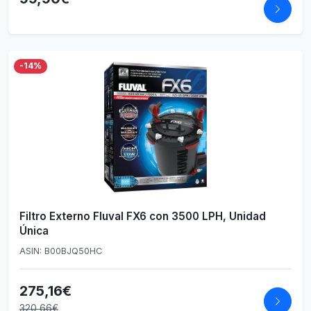
-14%
Filtro Externo Fluval FX6 con 3500 LPH, Unidad
Única
ASIN: B00BJQ50HC
275,16€
320,66€