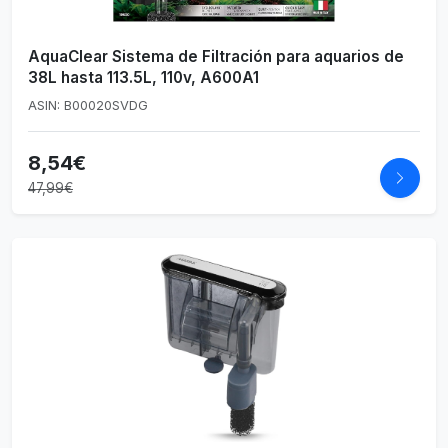
AquaClear Sistema de Filtración para aquarios de
38L hasta 113.5L, 110v, A600A1
ASIN: B00020SVDG
8,54€
47,99€