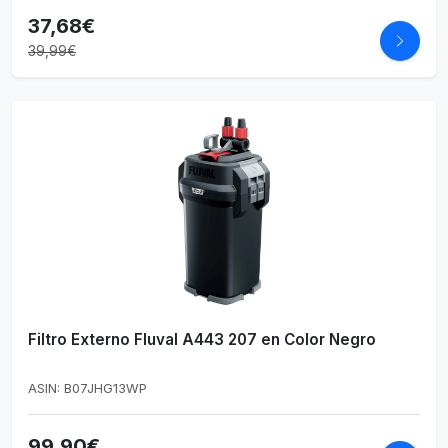
37,68€
39,99€
Filtro Externo Fluval A443 207 en Color Negro
ASIN: B07JHG13WP
99,90€