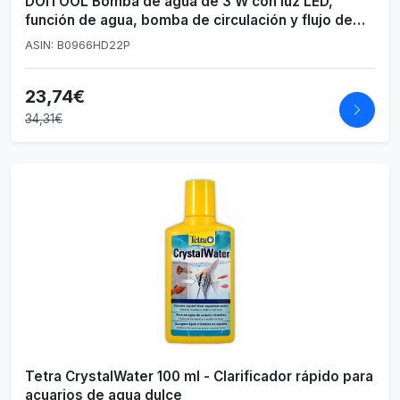
DOITOOL Bomba de agua de 3 W con luz LED,
función de agua, bomba de circulación y flujo de
agua ajustable para fuentes, estanques, tanques y
ASIN: B0966HD22P
acuarios con enchufe
23,74€
34,31€
Tetra CrystalWater 100 ml - Clarificador rápido para
acuarios de agua dulce