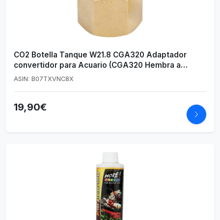
CO2 Botella Tanque W21.8 CGA320 Adaptador
convertidor para Acuario (CGA320 Hembra a
W21.8-14 Macho)
ASIN: B07TXVNC8X
19,90€