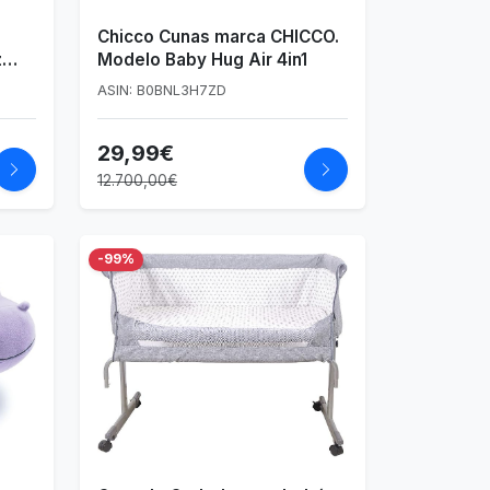
Chicco Cunas marca CHICCO.
z
Modelo Baby Hug Air 4in1
ASIN: B0BNL3H7ZD
, 6
29,99€
12.700,00€
-99%