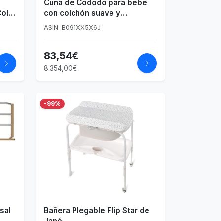
Cuna de Cododo para bebé
Color
con colchón suave y
mosquitera, cama Cododo
ASIN: B091XX5X6J
Bebe con función plegable y
fija, lateral abierto y plegable
83,54€
para bebés de 1 a 36 meses.
8.354,00€
-99%
sal
Bañera Plegable Flip Star de
Jané