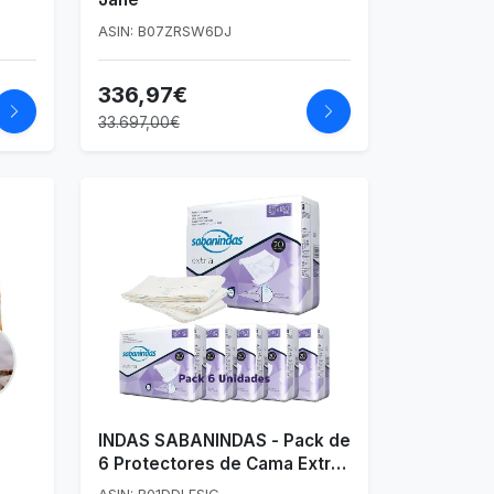
ASIN: B07ZRSW6DJ
336,97€
33.697,00€
é
INDAS SABANINDAS - Pack de
6 Protectores de Cama Extra
80 x 180 cm