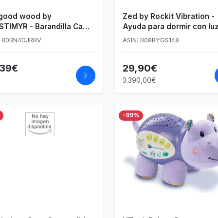
 good wood by
Zed by Rockit Vibration -
STIMYR - Barandilla Cama
Ayuda para dormir con lu
ra - 120 x 2 x 40 cm
nocturna roja para cunas,
: B0BN4DJRRV
ASIN: B08BYGS148
cunas y cestas de moisés
ajustes de vibración
,39€
29,90€
relajantes
3.390,00€
-99%