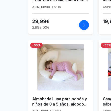
| Abatible con 2 Alturas
ASIN: B098FBR7H6
ASIN
Regulables | Protección
Anticaídas | Compatible con
29,99€
19,
Cama Infantil o Juvenil | 150
cm
2.999,00€
-99%
-99
Almohada Luna para bebés y
Can
niños de 0 a 5 años, algodón
sába
orgánico y antiácaros
cun