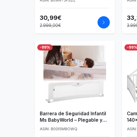
ASIN: B09NT5FS2Z
ASIN
dis
30,99€
33
2.999,00€
3.99
-99%
-99
Barrera de Seguridad Infantil
Cama
Ms BabyWorld – Plegable y
140
Portátil de 150 cm
Bla
ASIN: B00I5M8OWQ
ASIN