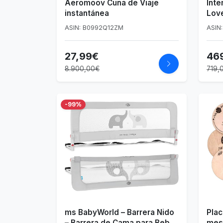
Aeromoov Cuna de Viaje
Inte
instantánea
Love
Azul
ASIN: B0992Q12ZM
ASIN
27,99€
46
8.900,00€
719,
-99%
ms BabyWorld – Barrera Nido
Pla
– Barrera de Cama para Bebé
mes