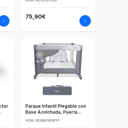
ASIN: B01DDLFSIG
75,90€
tor
Parque Infantil Plegable con
Base Acolchada, Puerta
Frontal y Ruedas - Diseño
ASIN: B08MGB98YF
Robusto Beige