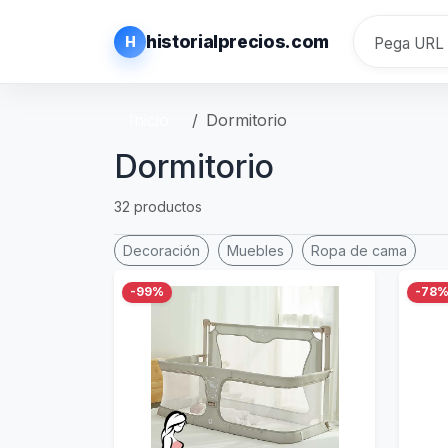
historialprecios.com
H
Inicio
Dormitorio
Dormitorio
32 productos
Decoración
Muebles
Ropa de cama
-99%
-78