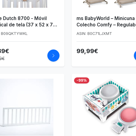
le Dutch 8700 - Móvil
ms BabyWorld – Minicuna
cal de tela (37 x 52 x 75
Colecho Comfy – Regulab
 diseño de flores y
multialturas y reclinable |
: B09QKTYWKL
ASIN: B0C71LJXMT
iposas
Colchón Incluido | Mosqui
de Serie | Seguridad y
89€
99,99€
Confort para bebé
9€
-99%