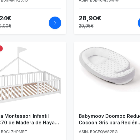
: B09MKHQ37D
ASIN: B0B46M58WW
eño coches
,24€
28,90€
9,00€
29,95€
%
 Montessori Infantil
Babymoov Doomoo Reduc
x70 de Madera de Haya
Cocoon Gris para Recién
nca
Nacidos, Evolutivo y
: B0CL7HPMRT
ASIN: B0CFQW82RG
Transpirable 0-8 Meses