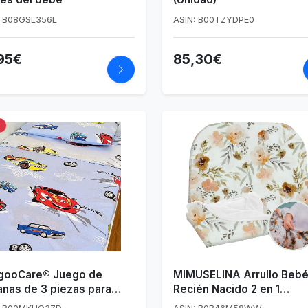
: B08GSL356L
ASIN: B00TZYDPE0
95€
85,30€
%
gooCare® Juego de
MIMUSELINA Arrullo Beb
nas de 3 piezas para
Recién Nacido 2 en 1
a de bebé, 100% algodón,
Convertible en Manta