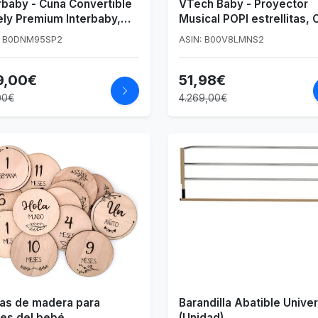
rbaby - Cuna Convertible
VTech Baby - Proyector
ly Premium Interbaby,
Musical POPI estrellitas, 
, CUNA11
púrpura, versión Alemana
: B0DNM95SP2
ASIN: B00V8LMNS2
9,00€
51,98€
00€
4.269,00€
cas de madera para
Barandilla Abatible Univer
es del bebé
(Unidad)