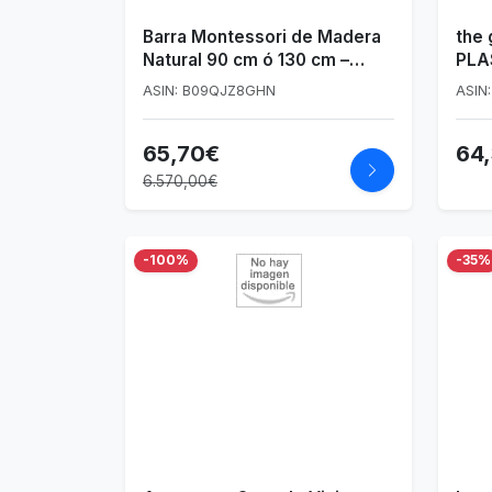
Barra Montessori de Madera
the
Natural 90 cm ó 130 cm –
PLA
Hecha a Mano – Ideal para
Made
ASIN: B09QJZ8GHN
ASIN
Bebés que Empiezan a
Caminar (90 cm)
65,70€
64
6.570,00€
-100%
-35%