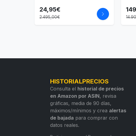
24,95€
14
2.495,00€
14.9
HISTORIALPRECIOS
Consulta el
historial de precios
en Amazon por ASIN
, revisa
gráficas, media de 90 días,
máximos/mínimos y crea
alertas
de bajada
para comprar con
datos reales.