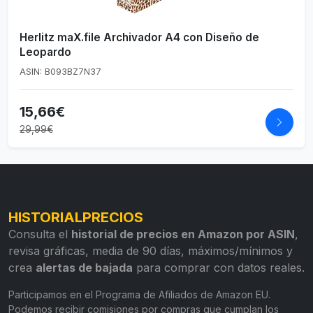
Herlitz maX.file Archivador A4 con Diseño de
Leopardo
ASIN: B093BZ7N37
15,66€
29,99€
HISTORIALPRECIOS
Consulta el
historial de precios en Amazon por ASIN
,
revisa gráficas, media de 90 días, máximos/mínimos y
crea
alertas de bajada
para comprar con datos reales.
Participamos en el Programa de Afiliados de Amazon EU.
Podemos recibir comisiones por compras que cumplan los