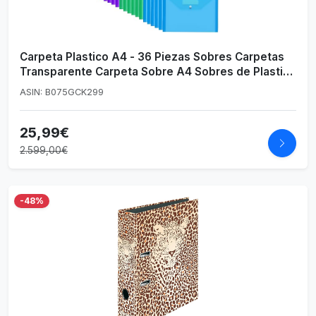
Carpeta Plastico A4 - 36 Piezas Sobres Carpetas
Transparente Carpeta Sobre A4 Sobres de Plastico
con Botón Cierre
ASIN: B075GCK299
25,99€
2.599,00€
-48%