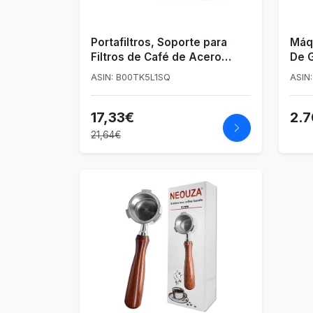
Portafiltros, Soporte para
Máq
Filtros de Café de Acero
De G
Inoxidable
Impr
ASIN: B00TK5L1SQ
ASIN
Con 
De F
17,33€
2.
Fabr
Bric
21,64€
Gall