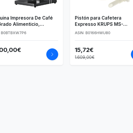
uina Impresora De Café
Pistón para Cafetera
rado Alimenticio,
Expresso KRUPS MS-
esora 3D Latte Art Digital
0697072
: B0BTBXW7P6
ASIN: B0166HWU80
WIFI, Impresión En Color
otos, Pantalla Táctil,
700,00€
15,72€
icante De Decoración De
olaje, Para Postres,
1.609,00€
etas