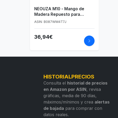
NEOUZA M10 - Mango de
Madera Repuesto para
Portafiltro de Espresso
ASIN: B087WM4T7J
51/54/58 mm
36,94€
HISTORIALPRECIOS
Consulta el
historial de precios
en Amazon por ASIN
, revisa
gráficas, media de 90 días,
máximos/mínimos y crea
alertas
de bajada
para comprar con
datos reales.