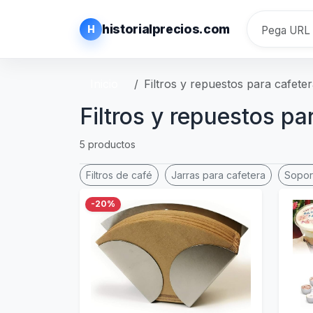
historialprecios.com
H
Inicio
Filtros y repuestos para cafete
Filtros y repuestos pa
5 productos
Filtros de café
Jarras para cafetera
Soport
-20%