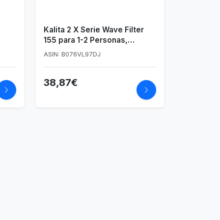
Kalita 2 X Serie Wave Filter
155 para 1-2 Personas,
Blanco, 100 Hojas
ASIN: B076VL97DJ
38,87€