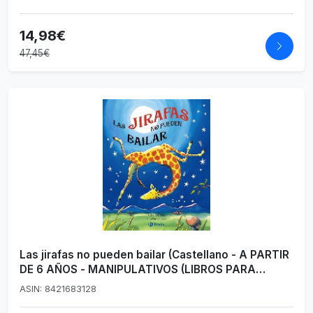
14,98€
47,45€
Las jirafas no pueden bailar (Castellano - A PARTIR
DE 6 AÑOS - MANIPULATIVOS (LIBROS PARA
TOCAR Y JUGAR), POP-UPS - Pop-ups)
ASIN: 8421683128