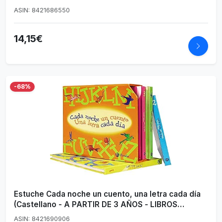
ASIN: 8421686550
14,15€
-68%
Estuche Cada noche un cuento, una letra cada día
(Castellano - A PARTIR DE 3 AÑOS - LIBROS
DIDÁCTICOS - Cada noche un cuento)
ASIN: 8421690906