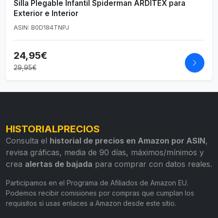
Silla Plegable Infantil Spiderman ARDITEX para
Exterior e Interior
ASIN: B0D184TNPJ
24,95€
29,95€
HISTORIALPRECIOS
Consulta el
historial de precios en Amazon por ASIN
,
revisa gráficas, media de 90 días, máximos/mínimos y
crea
alertas de bajada
para comprar con datos reales.
Participamos en el Programa de Afiliados de Amazon EU.
Podemos recibir comisiones por compras que cumplan los
requisitos si usas enlaces a Amazon desde este sitio.