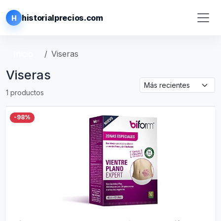
historialprecios.com
H
Inicio
Viseras
Viseras
1 productos
-98%