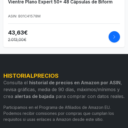
Vientre Plano Expert 50+ 48 Cápsulas de Biform
ASIN: B01C41578M
43,63€
2.013,00€
HISTORIALPRECIOS
Consulta el
historial de precios en Amazon por ASIN
,
revisa gráficas, media de 90 días, máximos/mínimos y
crea
alertas de bajada
para comprar con datos reales.
Participamos en el Programa de Afiliados de Amazon EU.
Podemos recibir comisiones por compras que cumplan los
requisitos si usas enlaces a Amazon desde este sitio.