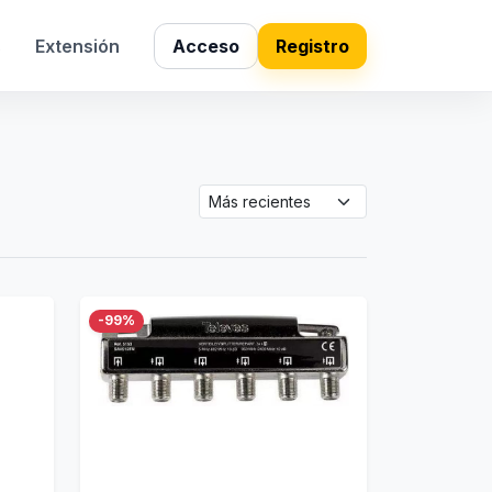
s
Extensión
Acceso
Registro
-99%