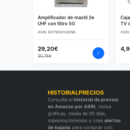
Amplificador de mástil 2e
Caja
UHF con filtro 5G
TV c
ASIN: B07WWXQ9NB
ASIN
29,20€
4,
30,78€
HISTORIALPRECIOS
Consulta el
historial de precios
en Amazon por ASIN
, revisa
gráficas, media de 90 días,
máximos/mínimos y crea
alertas
de bajada
para comprar con