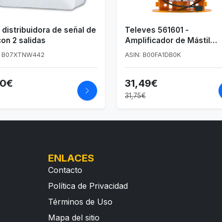
 distribuidora de señal de
Televes 561601 -
on 2 salidas
Amplificador de Mástil
NanoKom con Filtro LTE y
: B07XTNW442
ASIN: B00FA1DB0K
Control Automático
90€
31,49€
31,75€
ENLACES
Contacto
Política de Privacidad
Términos de Uso
Mapa del sitio