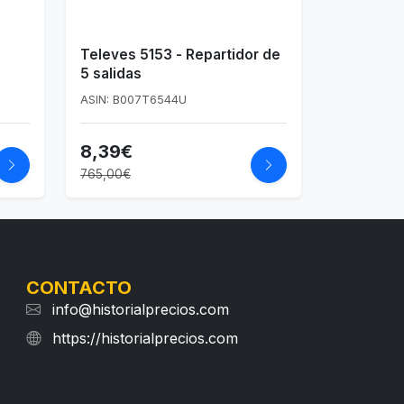
Televes 5153 - Repartidor de
5 salidas
ASIN: B007T6544U
8,39€
765,00€
CONTACTO
info@historialprecios.com
https://historialprecios.com