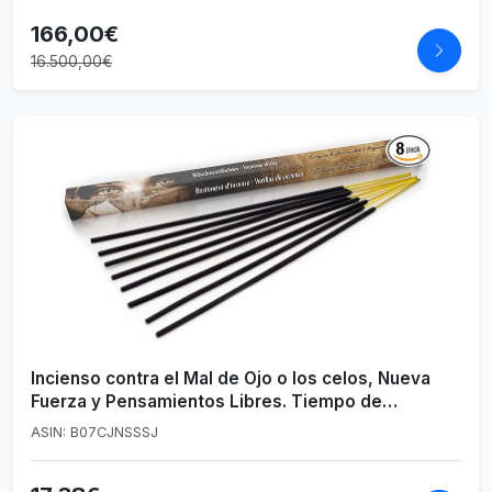
166,00€
16.500,00€
Incienso contra el Mal de Ojo o los celos, Nueva
Fuerza y Pensamientos Libres. Tiempo de
combustión Aprox. 45 Minutos por Palo
ASIN: B07CJNSSSJ