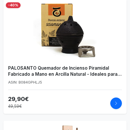
-40%
PALOSANTO Quemador de Incienso Piramidal
Fabricado a Mano en Arcilla Natural - Ideales para
Quemar Todo Tipo de Conos e Incienso en Grano,
ASIN: B084GPHLJ5
Polvo o Resina sobre carbón candente
29,90€
49,59€