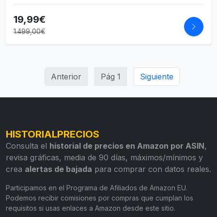
19,99€
1.499,00€
Anterior
Pág 1
Siguiente
HISTORIALPRECIOS
Consulta el
historial de precios en Amazon por ASIN
,
revisa gráficas, media de 90 días, máximos/mínimos y
crea
alertas de bajada
para comprar con datos reales.
Participamos en el Programa de Afiliados de Amazon EU.
Podemos recibir comisiones por compras que cumplan los
requisitos si usas enlaces a Amazon desde este sitio.