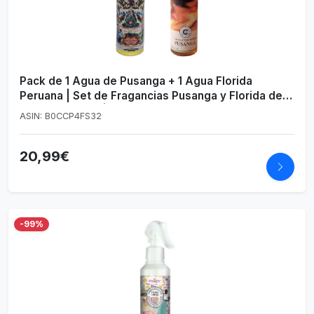
Pack de 1 Agua de Pusanga + 1 Agua Florida
Peruana | Set de Fragancias Pusanga y Florida de
221 ml y 270 ml | Experiencia Aromática Doble
ASIN: B0CCP4FS32
20,99€
-99%