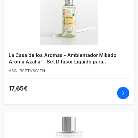
La Casa de los Aromas - Ambientador Mikado
Aroma Azahar - Set Difusor Líquido para
Reposición con Varillas - Fragancia Duradera - Ideal
ASIN: B07TVSC1TN
para el Hogar, Baño, Casa - 6 x 100 ml
17,65€