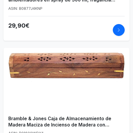
dorada y flores de vainilla, desodorante de
ASIN: B0877J4KNP
ambiente con tecnología elimina olores, contiene
gas 100% natural
29,90€
Bramble & Jones Caja de Almacenamiento de
Madera Maciza de Incienso de Madera con
recogedor de Cenizas y Quemador de Cono