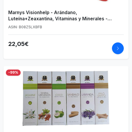
Marnys Visionhelp - Arándano,
Luteína+Zeaxantina, Vitaminas y Minerales -
Ayudan a la Salud Visual - 30 cápsulas 0
ASIN: B08Z5LXBFB
22,05€
-99%