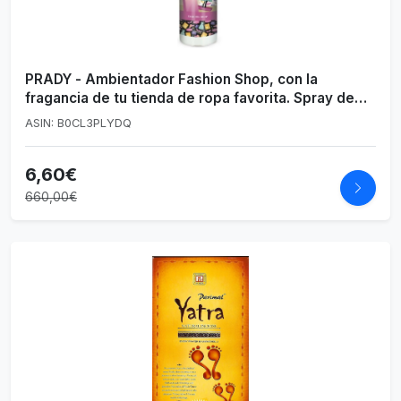
PRADY - Ambientador Fashion Shop, con la
fragancia de tu tienda de ropa favorita. Spray de
220 ml. Para un aroma duradero y muy fácil de
ASIN: B0CL3PLYDQ
transportar a cualquier lado
6,60€
660,00€