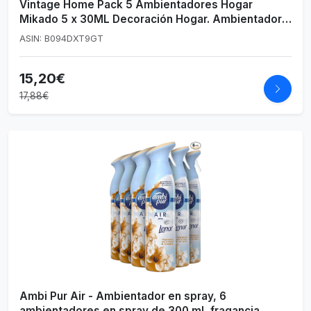
Vintage Home Pack 5 Ambientadores Hogar
Mikado 5 x 30ML Decoración Hogar. Ambientador
Varillas. Fresa y Nata, Coco, Plátano, Melón y
ASIN: B094DXT9GT
Chicle de Fresa
15,20€
17,88€
Ambi Pur Air - Ambientador en spray, 6
ambientadores en spray de 300 ml, fragancia