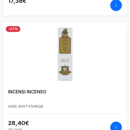
17,38€
-27%
INCENSI INCENSO
ASIN: B00TX5HRQ8
28,40€