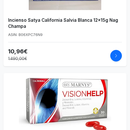
Incienso Satya California Salvia Blanca 12x15g Nag
Champa
ASIN: B06XPC76N9
10,96€
1.490,00€