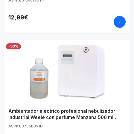
ASIN: B01600WDY4
Integrado, marrón, 33,8 x 7,2 x 7,2 cm
12,99€
-99%
Ambientador electrico profesional nebulizador
industrial Weele con perfume Manzana 500 ml
desde 40 hasta 100 mq.
ASIN: B07S5B8V1D