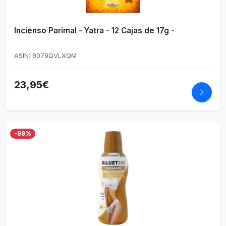
Incienso Parimal - Yatra - 12 Cajas de 17g -
ASIN: B079QVLXQM
23,95€
-99%