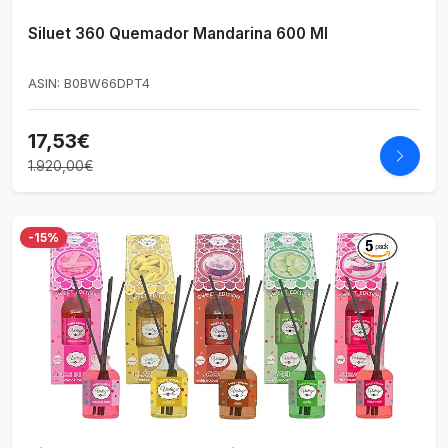
Siluet 360 Quemador Mandarina 600 Ml
ASIN: B0BW66DPT4
17,53€
1.920,00€
-15%