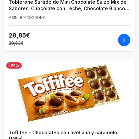
Toblerone Surtido de Mini Chocolate Suizo Mix de
Sabores: Chocolate con Leche, Chocolate Blanco y
Chocolate Negro con Nougat de Miel y Almendras,
ASIN: B016Q26QDA
Pack 904g
28,85€
29,63€
-94%
Toffifee - Chocolates con avellana y caramelo