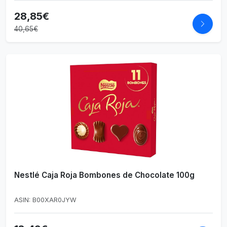
28,85€
40,65€
Nestlé Caja Roja Bombones de Chocolate 100g
ASIN: B00XAR0JYW