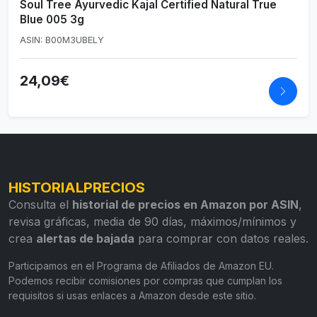
Soul Tree Ayurvedic Kajal Certified Natural True
Blue 005 3g
ASIN: B00M3UBELY
24,09€
HISTORIALPRECIOS
Consulta el
historial de precios en Amazon por ASIN
,
revisa gráficas, media de 90 días, máximos/mínimos y
crea
alertas de bajada
para comprar con datos reales.
Participamos en el Programa de Afiliados de Amazon EU.
Podemos recibir comisiones por compras que cumplan los
requisitos si usas enlaces a Amazon desde este sitio.