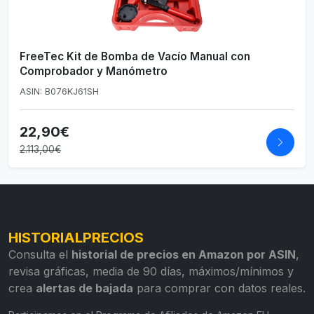
FreeTec Kit de Bomba de Vacío Manual con
Comprobador y Manómetro
ASIN: B076KJ61SH
22,90€
2.113,00€
HISTORIALPRECIOS
Consulta el
historial de precios en Amazon por ASIN
,
revisa gráficas, media de 90 días, máximos/mínimos y
crea
alertas de bajada
para comprar con datos reales.