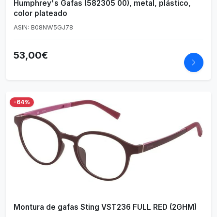
Humphrey's Gafas (582305 00), metal, plástico,
color plateado
ASIN: B08NW5GJ78
53,00€
-64%
Montura de gafas Sting VST236 FULL RED (2GHM)