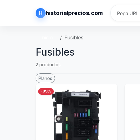
historialprecios.com
H
Inicio
Fusibles
Fusibles
2 productos
Planos
-99%