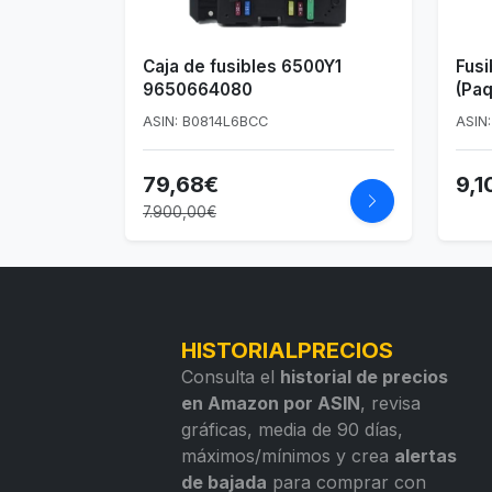
Caja de fusibles 6500Y1
Fusi
9650664080
(Paq
ASIN: B0814L6BCC
ASIN
79,68€
9,1
7.900,00€
HISTORIALPRECIOS
Consulta el
historial de precios
en Amazon por ASIN
, revisa
gráficas, media de 90 días,
máximos/mínimos y crea
alertas
de bajada
para comprar con