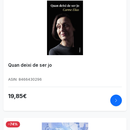
Quan deixi de ser jo
ASIN: 8466430296
19,85€
-74%