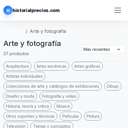
historialprecios.com
H
Inicio
Arte y fotografía
Arte y fotografía
37 productos
Arquitectura
Artes escénicas
Artes gráficas
Artistas individuales
Colecciones de arte y catálogos de exhibiciones
Dibujo
Diseño y moda
Fotografía y vídeo
Historia, teoría y crítica
Música
Otros soportes y técnicas
Películas
Pintura
Televisión
Temas y conceptos