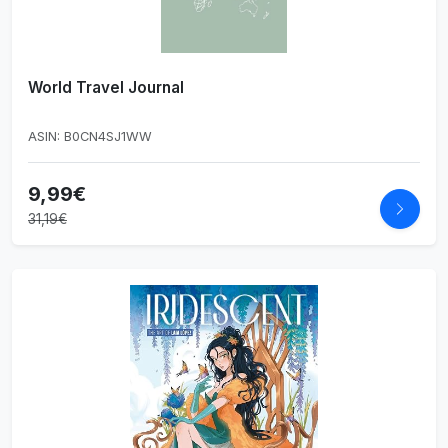
World Travel Journal
ASIN: B0CN4SJ1WW
9,99€
31,19€