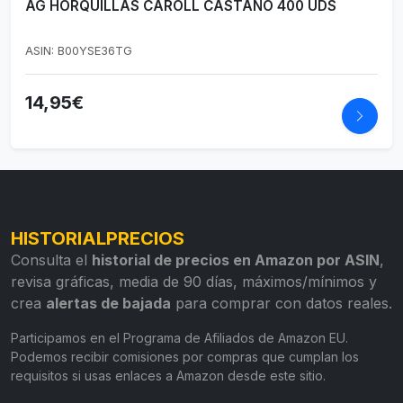
AG HORQUILLAS CAROLL CASTAÑO 400 UDS
ASIN: B00YSE36TG
14,95€
HISTORIALPRECIOS
Consulta el
historial de precios en Amazon por ASIN
,
revisa gráficas, media de 90 días, máximos/mínimos y
crea
alertas de bajada
para comprar con datos reales.
Participamos en el Programa de Afiliados de Amazon EU.
Podemos recibir comisiones por compras que cumplan los
requisitos si usas enlaces a Amazon desde este sitio.