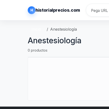
historialprecios.com
H
Inicio
Anestesiología
Anestesiología
0 productos