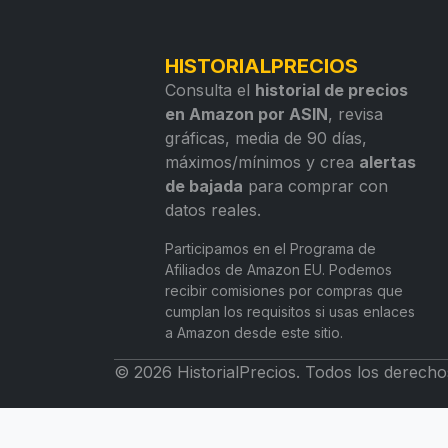
HISTORIALPRECIOS
Consulta el
historial de precios
en Amazon por ASIN
, revisa
gráficas, media de 90 días,
máximos/mínimos y crea
alertas
de bajada
para comprar con
datos reales.
Participamos en el Programa de
Afiliados de Amazon EU. Podemos
recibir comisiones por compras que
cumplan los requisitos si usas enlaces
a Amazon desde este sitio.
© 2026 HistorialPrecios. Todos los derecho