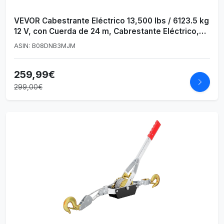
VEVOR Cabestrante Eléctrico 13,500 lbs / 6123.5 kg
12 V, con Cuerda de 24 m, Cabrestante Eléctrico,
Polipastos Eléctricos con Control Remoto
ASIN: B08DNB3MJM
Inalámbrico (Cuerda de Sintética Resistente)
259,99€
299,00€