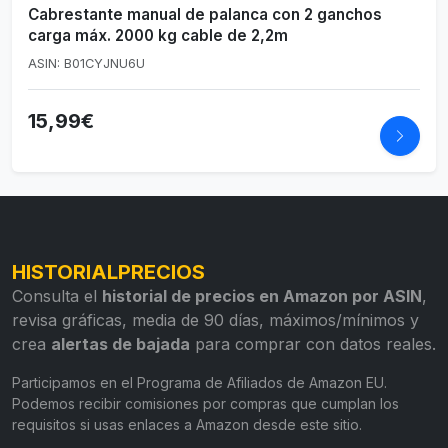
Cabrestante manual de palanca con 2 ganchos
carga máx. 2000 kg cable de 2,2m
ASIN: B01CYJNU6U
15,99€
HISTORIALPRECIOS
Consulta el
historial de precios en Amazon por ASIN
,
revisa gráficas, media de 90 días, máximos/mínimos y
crea
alertas de bajada
para comprar con datos reales.
Participamos en el Programa de Afiliados de Amazon EU.
Podemos recibir comisiones por compras que cumplan los
requisitos si usas enlaces a Amazon desde este sitio.