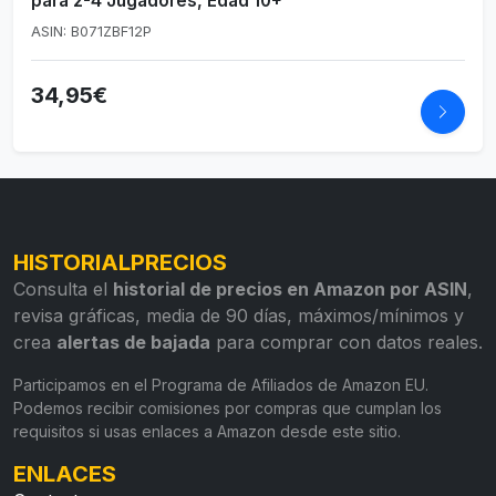
para 2-4 Jugadores, Edad 10+
ASIN: B071ZBF12P
34,95€
HISTORIALPRECIOS
Consulta el
historial de precios en Amazon por ASIN
,
revisa gráficas, media de 90 días, máximos/mínimos y
crea
alertas de bajada
para comprar con datos reales.
Participamos en el Programa de Afiliados de Amazon EU.
Podemos recibir comisiones por compras que cumplan los
requisitos si usas enlaces a Amazon desde este sitio.
ENLACES