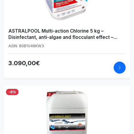
ASTRALPOOL Multi-action Chlorine 5 kg –
Disinfectant, anti-algae and flocculant effect –
Keeps water clean, crystal clear and free of algae.
ASIN: B0B1V48KW3
3.090,00€
-6%