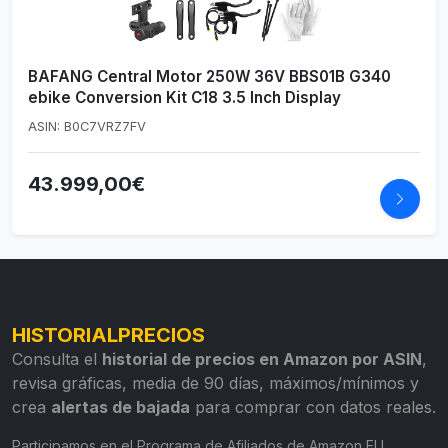
BAFANG Central Motor 250W 36V BBS01B G340
ebike Conversion Kit C18 3.5 Inch Display
ASIN: B0C7VRZ7FV
43.999,00€
HISTORIALPRECIOS
Consulta el
historial de precios en Amazon por ASIN
,
revisa gráficas, media de 90 días, máximos/mínimos y
crea
alertas de bajada
para comprar con datos reales.
Participamos en el Programa de Afiliados de Amazon EU.