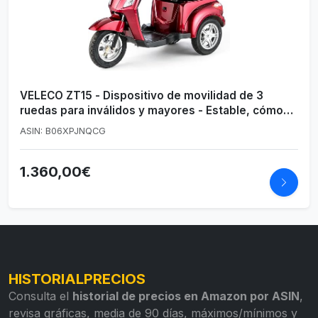
VELECO ZT15 - Dispositivo de movilidad de 3
ruedas para inválidos y mayores - Estable, cómodo
y seguro - Alarma, bocina - Se entrega
ASIN: B06XPJNQCG
completamente montado y listo para usar (ROJO)
1.360,00€
HISTORIALPRECIOS
Consulta el
historial de precios en Amazon por ASIN
,
revisa gráficas, media de 90 días, máximos/mínimos y