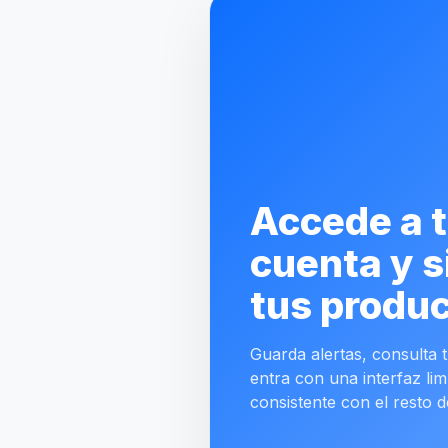
Accede a 
cuenta y s
tus produc
Guarda alertas, consulta tu
entra con una interfaz lim
consistente con el resto d