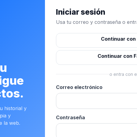
Iniciar sesión
Usa tu correo y contraseña o entra
Continuar con
Continuar con 
tu
o entra con e
igue
Correo electrónico
tos.
 historial y
pia y
Contraseña
e la web.