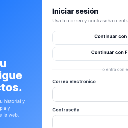
Iniciar sesión
Usa tu correo y contraseña o entra
Continuar con
Continuar con 
tu
o entra con e
igue
Correo electrónico
tos.
 historial y
pia y
Contraseña
e la web.