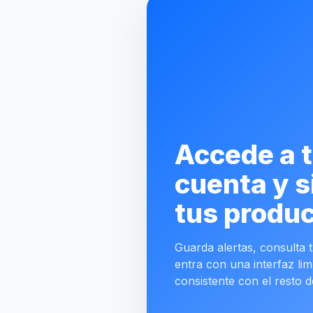
Accede a 
cuenta y s
tus produc
Guarda alertas, consulta tu
entra con una interfaz lim
consistente con el resto d