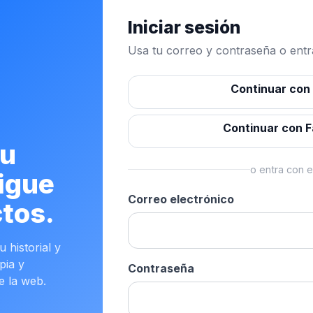
Iniciar sesión
Usa tu correo y contraseña o entra
Continuar con
Continuar con 
tu
o entra con e
igue
Correo electrónico
tos.
 historial y
pia y
Contraseña
e la web.