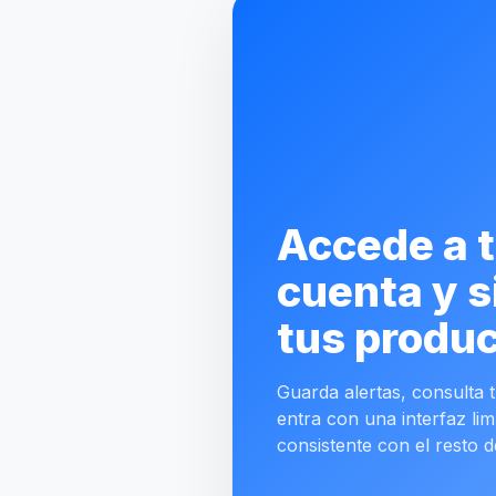
Accede a 
cuenta y s
tus produc
Guarda alertas, consulta tu
entra con una interfaz lim
consistente con el resto d