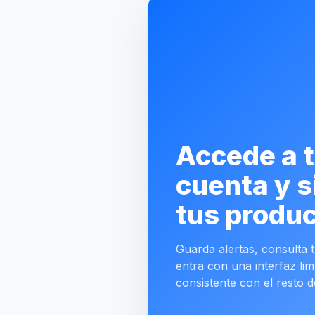
Accede a 
cuenta y s
tus produc
Guarda alertas, consulta tu
entra con una interfaz lim
consistente con el resto d