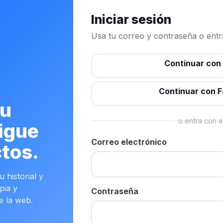
Iniciar sesión
Usa tu correo y contraseña o entra
Continuar con
Continuar con 
tu
o entra con e
igue
Correo electrónico
tos.
 historial y
pia y
Contraseña
e la web.