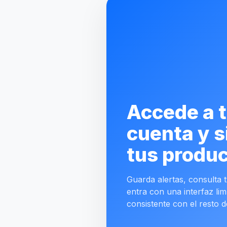
Accede a 
cuenta y s
tus produc
Guarda alertas, consulta tu
entra con una interfaz lim
consistente con el resto d