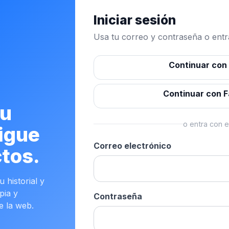
Iniciar sesión
Usa tu correo y contraseña o entra
Continuar con
Continuar con 
tu
o entra con e
igue
Correo electrónico
tos.
 historial y
pia y
Contraseña
e la web.