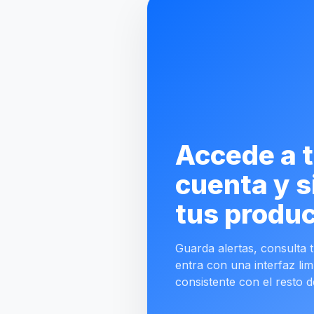
Accede a 
cuenta y s
tus produc
Guarda alertas, consulta tu
entra con una interfaz lim
consistente con el resto d