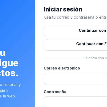
Iniciar sesión
Usa tu correo y contraseña o entra
Continuar con
Continuar con 
tu
o entra con e
igue
Correo electrónico
tos.
 historial y
pia y
Contraseña
e la web.