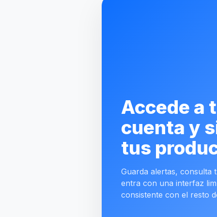
Accede a 
cuenta y s
tus produc
Guarda alertas, consulta tu
entra con una interfaz lim
consistente con el resto d