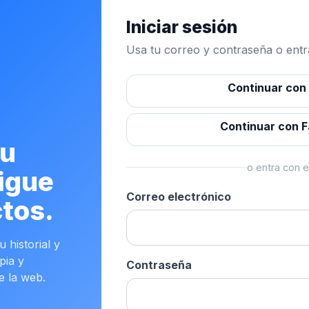
Iniciar sesión
Usa tu correo y contraseña o entra
Continuar con
Continuar con 
tu
o entra con e
igue
Correo electrónico
tos.
 historial y
pia y
Contraseña
e la web.