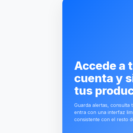
Accede a 
cuenta y s
tus produc
Guarda alertas, consulta tu
entra con una interfaz lim
consistente con el resto d