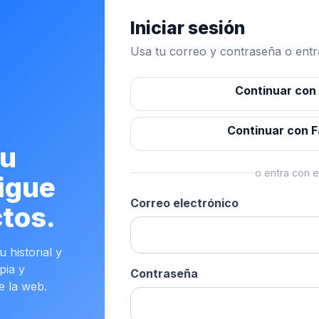
Iniciar sesión
Usa tu correo y contraseña o entra
Continuar con
Continuar con 
tu
o entra con e
igue
Correo electrónico
tos.
 historial y
pia y
Contraseña
e la web.