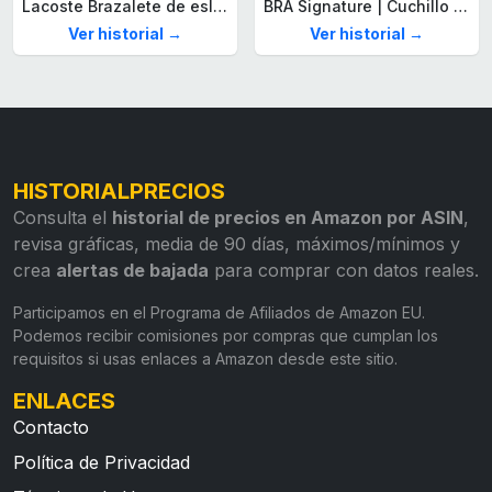
Lacoste Brazalete de eslabón para Hombre Colección STENCIL de Acero inoxidable
BRA Signature | Cuchillo tomatero 120 mm, Acero Inoxidable alemán forjado con Molibdeno Vanadio, Mango Remachado ABS, Diseño Ergonómico, Hoja 1,6 mm espesor
Ver historial →
Ver historial →
HISTORIALPRECIOS
Consulta el
historial de precios en Amazon por ASIN
,
revisa gráficas, media de 90 días, máximos/mínimos y
crea
alertas de bajada
para comprar con datos reales.
Participamos en el Programa de Afiliados de Amazon EU.
Podemos recibir comisiones por compras que cumplan los
requisitos si usas enlaces a Amazon desde este sitio.
ENLACES
Contacto
Política de Privacidad