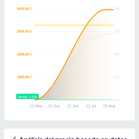
4000.00 €
740
3000.00 €
730
2000.00 €
720
1000.00 €
710
Media: 5.95€
700
11 May
01 Jun
22 Jun
13 Jul
03 Aug