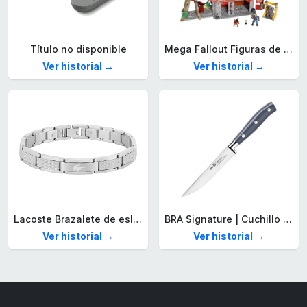
Título no disponible
Mega Fallout Figuras de acción y Juguetes de construcción, Parada de Camiones Red Rocket con 824 Piezas, 2 Personajes articulados y Accesorios, para coleccionistas, HXT00
Ver historial →
Ver historial →
Lacoste Brazalete de eslabón para Hombre Colección STENCIL de Acero inoxidable
BRA Signature | Cuchillo tomatero 120 mm, Acero Inoxidable alemán forjado con Molibdeno Vanadio, Mango Remachado ABS, Diseño Ergonómico, Hoja 1,6 mm espesor
Ver historial →
Ver historial →