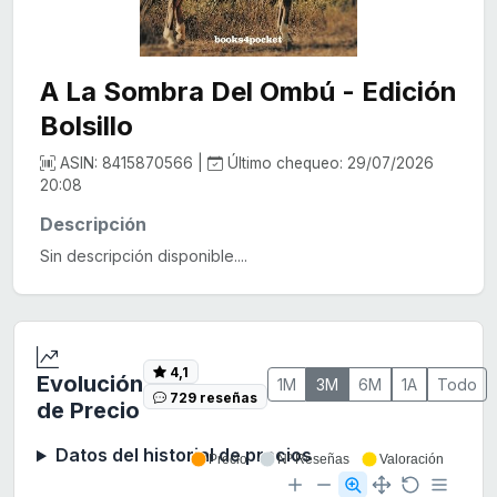
A La Sombra Del Ombú - Edición
Bolsillo
ASIN: 8415870566 |
Último chequeo: 29/07/2026
20:08
Descripción
Sin descripción disponible....
4,1
Evolución
1M
3M
6M
1A
Todo
729 reseñas
de Precio
Datos del historial de precios
Precio
Nº Reseñas
Valoración