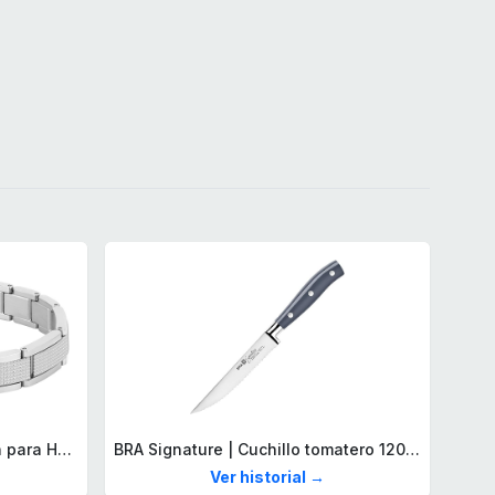
Lacoste Brazalete de eslabón para Hombre Colección STENCIL de Acero inoxidable
BRA Signature | Cuchillo tomatero 120 mm, Acero Inoxidable alemán forjado con Molibdeno Vanadio, Mango Remachado ABS, Diseño Ergonómico, Hoja 1,6 mm espesor
Ver historial →