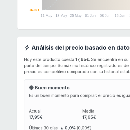
16.50 €
11 May
18 May
25 May
01 Jun
08 Jun
15 Jun
Análisis del precio basado en dato
Hoy este producto cuesta
17,95€
. Se encuentra en su
parte del tiempo. Su máximo histórico registrado es de
precio es competitivo comparado con su historial estab
🟢 Buen momento
Es un buen momento para comprar: el precio es igual 
Actual
Media
17,95€
17,95€
Últimos 30 días:
▲ 0,0%
(0,00€)