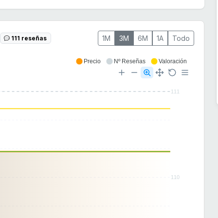
1M
3M
6M
1A
Todo
111 reseñas
Precio
Nº Reseñas
Valoración
111
110