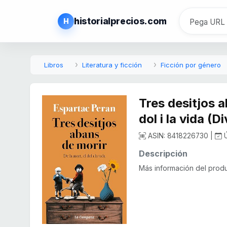
historialprecios.com
H
Libros
Literatura y ficción
Ficción por género
Tres desitjos a
dol i la vida (D
ASIN: 8418226730 |
Ú
Descripción
Más información del produc