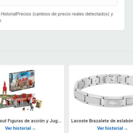
or HistorialPrecios (cambios de precio reales detectados) y
.
Mega Fallout Figuras de acción y Juguetes de construcción, Parada de Camiones Red Rocket con 824 Piezas, 2 Personajes articulados y Accesorios, para coleccionistas, HXT00
Ver historial →
Ver historial →